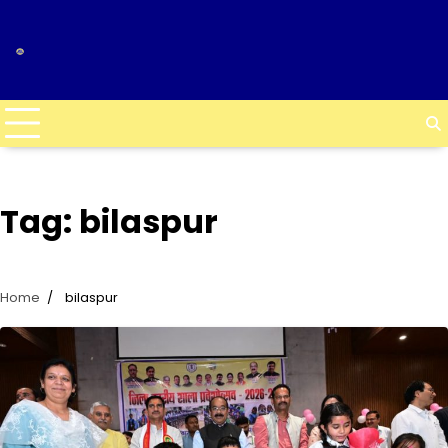
Skip
to
content
Tag:
bilaspur
Home
bilaspur