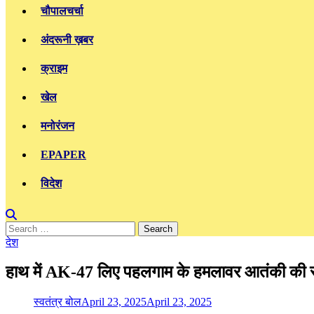
चौपालचर्चा
अंदरूनी ख़बर
क्राइम
खेल
मनोरंजन
EPAPER
विदेश
Search
for:
देश
हाथ में AK-47 लिए पहलगाम के हमलावर आतंकी की साम
स्वतंत्र बोल
April 23, 2025
April 23, 2025