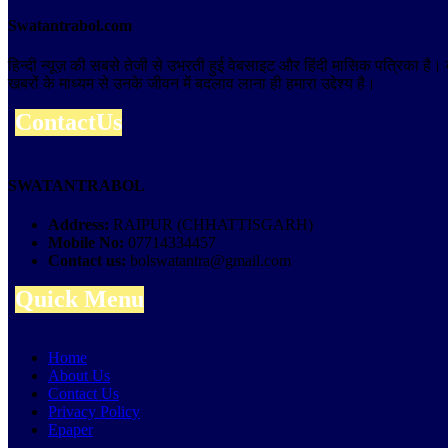
Swatantrabol.com
हिन्दी न्यूज़ की सबसे तेजी से उभरती हुई वेबसाइट और हिंदी मासिक पत्रिका है
खबरों के माध्यम से उनके जीवन में बदलाव लाना ही हमारा उद्देश्य है।
ContactUs
SWATANTRABOL
Address:
RAIPUR (CHHATTISGARH)
Mobile No:
07714334457
Contact us:
bolswatantra@gmail.com
Quick Menu
Home
About Us
Contact Us
Privacy Policy
Epaper