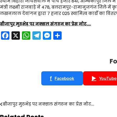
श्याम बिहारी जायसवाल ने पांच हजार 841, अम्बिकापुर जिले में व
मंत्री लक्ष्मी राजवाड़े ने 478, बलरामपुर-रामानुजगंज जिले में कृ
लखनलाल देवांगन द्वारा 7 हजार 025 स्वामित्व कार्डों का वित
बीजापुर मुठभेड़ पर नक्सल संगठन का प्रेस नोट….
Facebook
X
WhatsApp
Telegram
Messenger
Share
Fo
f
▶
Facebook
YouTube
Post
बीजापुर मुठभेड़ पर नक्सल संगठन का प्रेस नोट….
navigation