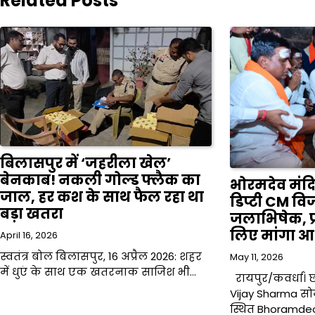
Related Posts
बिलासपुर में ‘जहरीला खेल’
बेनकाब! नकली गोल्ड फ्लैक का
भोरमदेव मंदिर 
जाल, हर कश के साथ फैल रहा था
डिप्टी CM वि
बड़ा खतरा
जलाभिषेक, प्
लिए मांगा आश
April 16, 2026
स्वतंत्र बोल बिलासपुर, 16 अप्रैल 2026: शहर
May 11, 2026
में धुएं के साथ एक खतरनाक साजिश भी…
रायपुर/कवर्धा। छत
Vijay Sharma स
स्थित Bhoramde