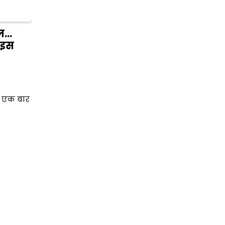
ेज…
 इस
र एक बार