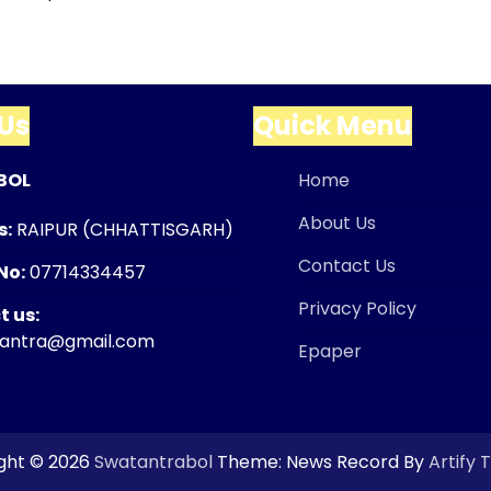
Us
Quick Menu
BOL
Home
About Us
s:
RAIPUR (CHHATTISGARH)
Contact Us
No:
07714334457
Privacy Policy
 us:
tantra@gmail.com
Epaper
ght © 2026
Swatantrabol
Theme: News Record By
Artify