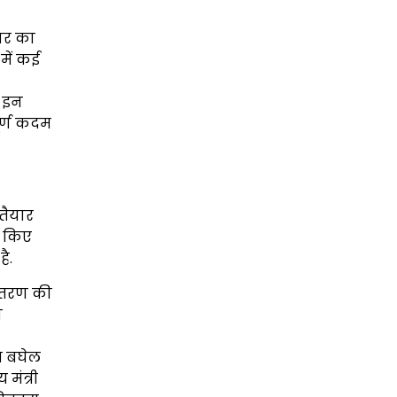
कार का
में कई
क इन
ूर्ण कदम
 तैयार
ार किए
ै.
वितरण की
ा
ास बघेल
मंत्री