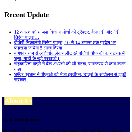
Recent Update
12 अगस्त को भाजपा किसान मोर्चा की ट्रैक्टर, बैलगाड़ी और गेड़ी
तिरंगा यात्रा…
बीजेपी निकालेगी तिरंगा यात्रा, 10 से 14 अगस्त तक प्रदेश भर
फहराया जायेगा 5 लाख तिरंगा
बागेश्वर धाम से आशीर्वाद लेकर लौट रहे बीजेपी चीफ की कार ट्रक में
घुसा, गाडी के उड़े परखच्चे।
सहकारिता मंत्री ने बैंक अध्यक्षो की ली बैठक, सामंजस्य से काम करने
कहा
धर्मेंद्र प्रधान ने पीएमओ को भेजा इस्तीफा, छात्रों के आंदोलन से झुकी
सरकार।
About Us
Swatantrabol.com
हिन्दी न्यूज़ की सबसे तेजी से उभरती हुई वेबसाइट और हिंदी मासिक पत्रिका