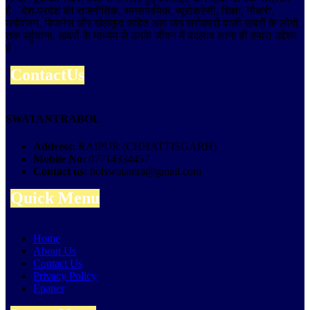
है। देश-प्रदेश की राजनीतिक, समसामयिक, ब्यूरोक्रेसी, शिक्षा, नौकरी,
मनोरंजन, बिजनेस और खेलकूद सहित आम जन सरोकारों वाली खबरों के लोगो
तक पहुंचाना, खबरों के माध्यम से उनके जीवन में बदलाव लाना ही हमारा उद्देश्य
है।
ContactUs
SWATANTRABOL
Address:
RAIPUR (CHHATTISGARH)
Mobile No:
07714334457
Contact us:
bolswatantra@gmail.com
Quick Menu
Home
About Us
Contact Us
Privacy Policy
Epaper