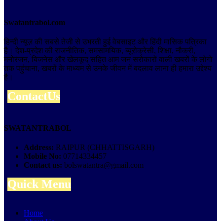
Swatantrabol.com
हिन्दी न्यूज़ की सबसे तेजी से उभरती हुई वेबसाइट और हिंदी मासिक पत्रिका
है। देश-प्रदेश की राजनीतिक, समसामयिक, ब्यूरोक्रेसी, शिक्षा, नौकरी,
मनोरंजन, बिजनेस और खेलकूद सहित आम जन सरोकारों वाली खबरों के लोगो
तक पहुंचाना, खबरों के माध्यम से उनके जीवन में बदलाव लाना ही हमारा उद्देश्य
है।
ContactUs
SWATANTRABOL
Address:
RAIPUR (CHHATTISGARH)
Mobile No:
07714334457
Contact us:
bolswatantra@gmail.com
Quick Menu
Home