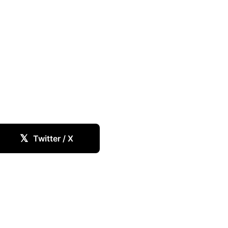
𝕏
Twitter / X