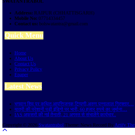
SWATANTRABOL
Address:
RAIPUR (CHHATTISGARH)
Mobile No:
07714334457
Contact us:
bolswatantra@gmail.com
Quick Menu
Home
About Us
Contact Us
Privacy Policy
Epaper
Latest News
भगवान शिव पर कथित आपत्तिजनक टिप्पणी,अरुण पन्नालाल गिरफ्तार…
यात्री की परेशानी पड़ी इंडिगो पर भारी, 60 हजार रुपये का जुर्माना…
IAS अफसरों की नई तैनाती, 21 अगस्त से संभालेंगे कार्यभार..
Copyright © 2026
Swatantrabol
Theme: News Record By
Artify Th