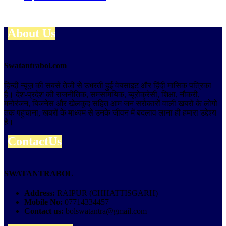
About Us
Swatantrabol.com
हिन्दी न्यूज़ की सबसे तेजी से उभरती हुई वेबसाइट और हिंदी मासिक पत्रिका
है। देश-प्रदेश की राजनीतिक, समसामयिक, ब्यूरोक्रेसी, शिक्षा, नौकरी,
मनोरंजन, बिजनेस और खेलकूद सहित आम जन सरोकारों वाली खबरों के लोगो
तक पहुंचाना, खबरों के माध्यम से उनके जीवन में बदलाव लाना ही हमारा उद्देश्य
है।
ContactUs
SWATANTRABOL
Address:
RAIPUR (CHHATTISGARH)
Mobile No:
07714334457
Contact us:
bolswatantra@gmail.com