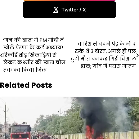
𝕏
Twitter / X
Post
‘मन की बात’ में PM मोदी ने
बारिश से बचने पेड़ के नीचे
खोले प्रेरणा के कई अध्याय!
navigation
रुके थे 3 दोस्त, अगले ही पल
रिकॉर्ड तोड़ खिलाड़ियों से
टूटी मौत बनकर गिरी विशाल
लेकर कश्मीर की खास चीज
डाल; गांव में पसरा मातम
तक का किया जिक्र
Related Posts